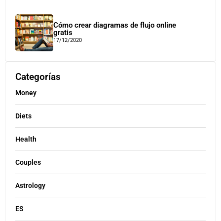
Cómo crear diagramas de flujo online
gratis
17/12/2020
Categorías
Money
Diets
Health
Couples
Astrology
ES