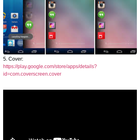
5. Cover:
https://play.google.com/store/apps/details?
id=com.coverscreen.cover