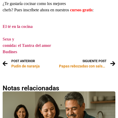
¿Te gustaría cocinar como los mejores
chefs? Pues inscríbete ahora en nuestros
cursos gratis
:
El té en la cocina
Sexo y
comida: el Tantra del amor
Budines
POST ANTERIOR
SIGUIENTE POST
Pudín de naranja
Papas rebozadas con salsa verde
Notas relacionadas