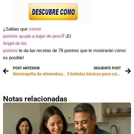
¿Sabias que
comer
postres ayuda a bajar de peso
? ¡El
Angel de los
postres
te da las recetas de 78 postres que te mostrarán cómo
es posible!
POST ANTERIOR
SIGUIENTE POST
Mantequilla de almendras: deliciosa y saludable
3 bebidas básicas para cuidar la línea
Notas relacionadas