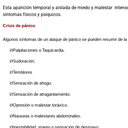
Esta aparición temporal y aislada de miedo y malestar inten
síntomas físicos y psíquicos.
Crisis de pánico
Algunos síntomas de un ataque de pánico se pueden resumir de la 
Ø
Palpitaciones o Taquicardia.
Ø
Sudoración.
Ø
Temblores
Ø
Sensación de ahogo.
Ø
Sensación de atragantamiento.
Ø
Opresión o malestar toráxico.
Ø
Nauseas o malestares abdominales.
Ø
Inestabilidad, mareo o sensación de desmayo