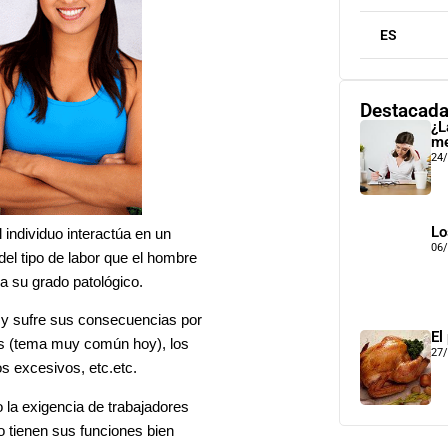
ES
Destacad
¿L
me
24
Lo
 individuo interactúa en un
06
el tipo de labor que el hombre
a su grado patológico.
 y sufre sus consecuencias por
El
es (tema muy común hoy), los
27
os excesivos, etc.etc.
la exigencia de trabajadores
 tienen sus funciones bien