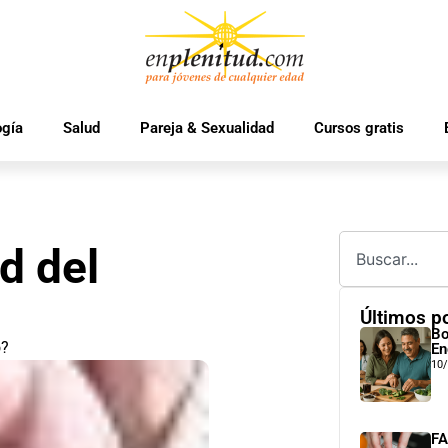
ogía
Salud
Pareja & Sexualidad
Cursos gratis
d del
Últimos p
Bo
o?
En
10
FA