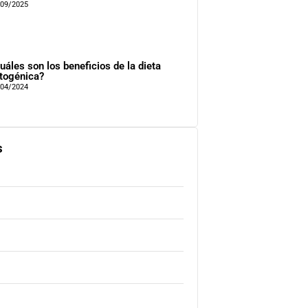
/09/2025
uáles son los beneficios de la dieta
togénica?
/04/2024
s