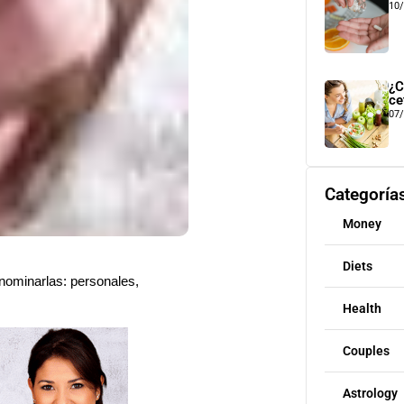
10
¿C
ce
07
Categoría
Money
Diets
enominarlas: personales,
Health
Couples
Astrology