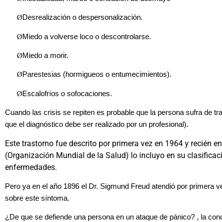
Ø
Desrealización o despersonalización.
Ø
Miedo a volverse loco o descontrolarse.
Ø
Miedo a morir.
Ø
Parestesias (hormigueos o entumecimientos).
Ø
Escalofríos o sofocaciones.
Cuando las crisis se repiten es probable que la persona sufra de t
que el diagnóstico debe ser realizado por un profesional).
Este trastorno fue descrito por primera vez en 1964 y recién 
(Organización Mundial de la Salud) lo incluyo en su clasificac
enfermedades.
Pero ya en el año 1896 el Dr. Sigmund Freud atendió por primera v
sobre este síntoma.
¿De que se defiende una persona en un ataque de pánico? , la conc