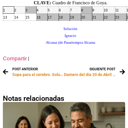
CLAVE:
Cuadro de Francisco de Goya.
1
2
3
4
5
6
7
8
9
10
11
13
14
15
16
17
18
19
20
21
22
23
Solución
Ignacio
Alcaraz (de Pasatiempos Alcaraz
Compartir
|
POST ANTERIOR
SIGUIENTE POST
Sopa para el cerebro. Soluciones
Damero del día 20 de Abril de 2001
Notas relacionadas