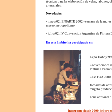
técnicas para la
elaboración de velas, jabones, 
artesanales.
Novedades:
- mayo/02: ENIARTE 2002 - semana de la mujer - 
museo metropolitano
- julio/02: IV Convencion Argentina de Pintura D
En este ámbito ha participado en:
Expo-Hobby’9
Convenciones d
Pintura Decorat
Casa FOA 2000
Jornadas de arte
mugato producci
Feria artesanal
Integrante desde 2000 del pro