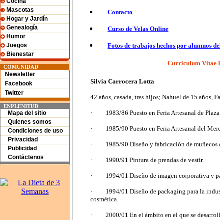
Cocina
Mascotas
Contacto
Hogar y Jardín
Genealogía
Curso de Velas Online
Humor
Juegos
Fotos de trabajos hechos por alumnos del
Bienestar
Curriculum Vitae
COMUNIDAD
Newsletter
Silvia Carrocera Lotta
Facebook
Twitter
42 años, casada, tres hijos; Nahuel de 15 años, 
ENPLENITUD
·
1983/86 Puesto en Feria Artesanal de Plaza 
Mapa del sitio
Quienes somos
·
1985/90 Puesto en Feria Artesanal del Merc
Condiciones de uso
Privacidad
·
1985/90 Diseño y fabricación de muñecos 
Publicidad
Contáctenos
·
1990/91 Pintura de prendas de vestir.
·
1994/01 Diseño de imagen corporativa y pa
·
1994/01 Diseño de packaging para la indus
cosmética.
·
2000/01 En el ámbito en el que se desarrol