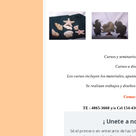
Cursos y seminario
Cursos a dis
Los cursos incluyen los materiales, apunt
Se realizan trabajos y diseños
Contac
TE : 4865-3668 y/o Cel 154-436
alsoltallerartesan
¡ Unete a no
Sé el primero en enterarte de las U