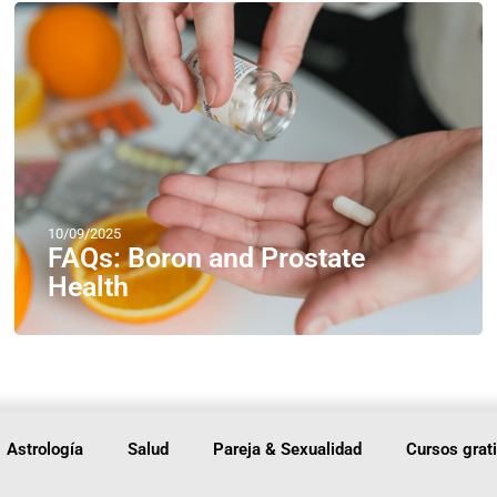
10/09/2025
FAQs: Boron and Prostate
Health
Astrología
Salud
Pareja & Sexualidad
Cursos grat