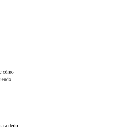
me cómo
ciendo
ina a dedo