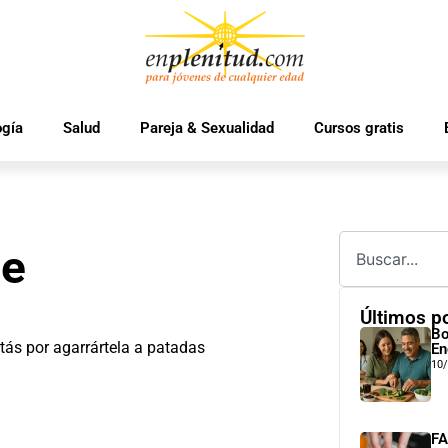
ogía
Salud
Pareja & Sexualidad
Cursos gratis
de
Últimos p
Bo
stás por agarrártela a patadas
En
10
FA