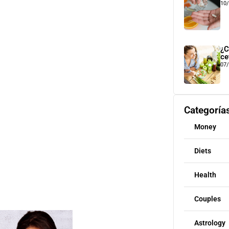
10
¿C
ce
07
Categoría
Money
Diets
Health
Couples
Astrology