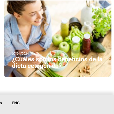
07/04/2024
¿Cuáles son los beneficios de la
dieta cetogénica?
is
ENG