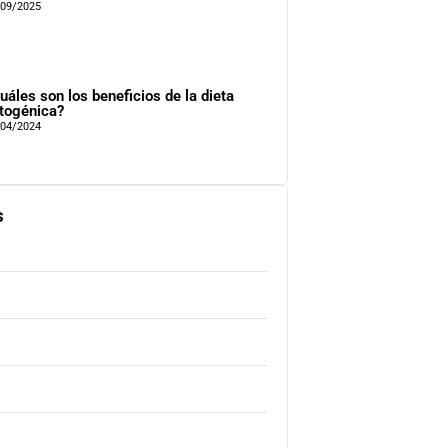
/09/2025
uáles son los beneficios de la dieta
togénica?
/04/2024
s