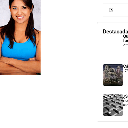
ES
Destacad
Qu
fu
29
Cá
17
¿S
ne
03