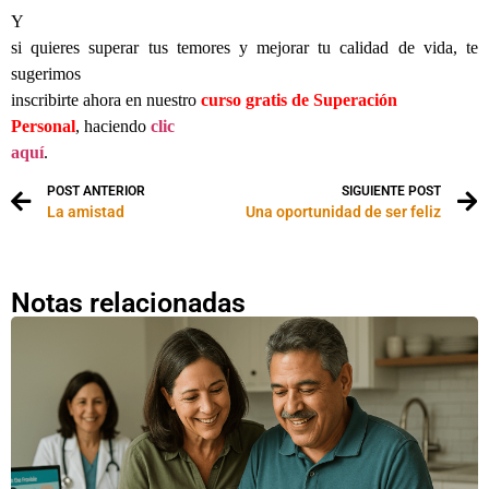
Y
si quieres superar tus temores y mejorar tu calidad de vida, te
sugerimos
inscribirte ahora en nuestro
curso gratis de Superación
Personal
, haciendo
clic
aquí
.
POST ANTERIOR
SIGUIENTE POST
La amistad
Una oportunidad de ser feliz
Notas relacionadas