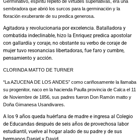
Germinativo, espíritu repleto de virtudes superlativas, era una
sembradora que abrió los surcos para la germinación y la
floración exuberante de su predica generosa.
Agitadora y revolucionaria por excelencia. Batalladora y
combatida indeclinable, hizo la Enriquez predica apostolar
con gallardía y coraje, no obstante su verbo de coraje de
mujer tuvo resonancias libertadoras, fue faro y cumbre,
pensamiento y acción.
CLORINDA MATTO DE TURNER
“La AZUCENA DE LOS ANDES” como cariñosamente la llamaba
su progenitor, naco en la hacienda Paulla provincia de Calca el 11
de Noviembre de 1856, sus padres fueron Don Ramón matto y
Doña Gimanesa Usandivares.
A los 9 años queda huérfana de madre e ingresa al Colegio
de Educandas después de seis años de provechosa labor
estudiantil, vuelve al hogar alado de su padre y de sus
hermanos Daniel y David.