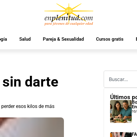
ogía
Salud
Pareja & Sexualidad
Cursos gratis
sin darte
Últimos p
Bo
 perder esos kilos de más
En
10
FA