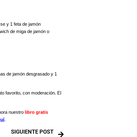
sse y 1 feta de jamón
dwich de miga de jamón o
finas de jamón desgrasado y 1
o favorito, con moderación. El
ahora nuestro
libro gratis
quí
.
SIGUIENTE POST