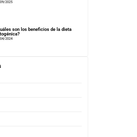
/09/2025
uáles son los beneficios de la dieta
togénica?
/04/2024
s