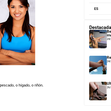
ES
Destacad
Be
in
24
Re
24
Ul
 pescado, o hígado, o riñón.
26