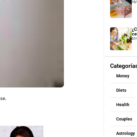
10
¿C
ce
07
Categoría
Money
Diets
sse.
Health
Couples
Astrology