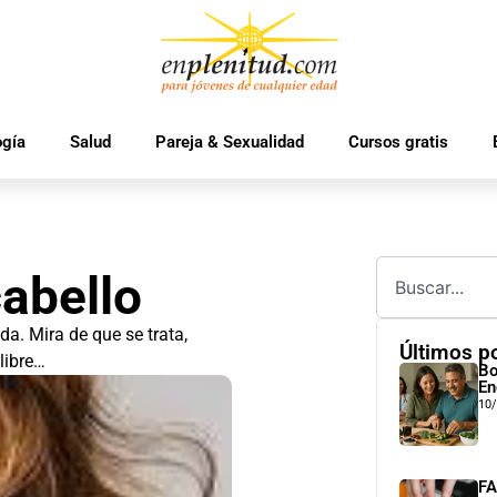
ogía
Salud
Pareja & Sexualidad
Cursos gratis
cabello
a. Mira de que se trata,
Últimos p
libre…
Bo
En
10
FA