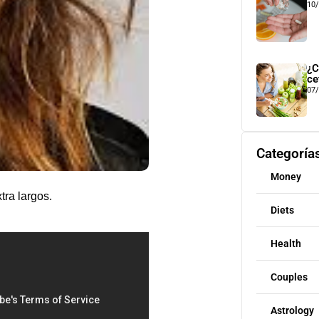
10
¿C
ce
07
Categoría
Money
tra largos.
Diets
Health
Couples
Astrology