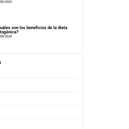
/09/2025
uáles son los beneficios de la dieta
togénica?
/04/2024
s