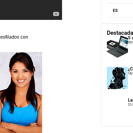
ES
Destacad
desfilados con
5 
03
¿C
18
La
21