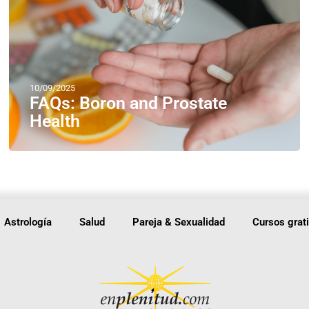
10/09/2025
FAQs: Boron and Prostate
Health
Astrología
Salud
Pareja & Sexualidad
Cursos grat