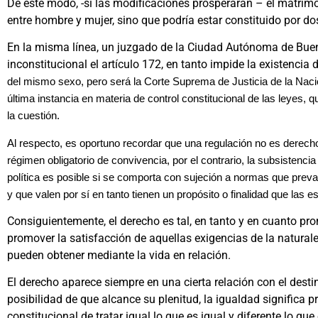
De este modo, -si las modificaciones prosperaran – el matrimo
entre hombre y mujer, sino que podría estar constituido por d
En la misma línea, un juzgado de la Ciudad Autónoma de Buen
inconstitucional el artículo 172, en tanto impide la existencia 
del mismo sexo, pero será la Corte Suprema de Justicia de la Nació
última instancia en materia de control constitucional de las leyes, qu
la cuestión.
Al respecto, es oportuno recordar que una regulación no es derech
régimen obligatorio de convivencia, por el contrario, la subsistenci
política es posible si se comporta con sujeción a normas que prevale
y que valen por sí en tanto tienen un propósito o finalidad que las es
Consiguientemente, el derecho es tal, en tanto y en cuanto p
promover la satisfacción de aquellas exigencias de la natura
pueden obtener mediante la vida en relación.
El derecho aparece siempre en una cierta relación con el desti
posibilidad de que alcance su plenitud, la igualdad significa 
constitucional de tratar igual lo que es igual y diferente lo que