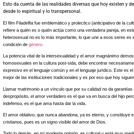
Esto da cuenta de las realidades diversas que hoy existen y d
desde lo espiritual y lo transpersonal.
El film Filadelfia fue emblemático y prolectico (anticipativo de la c
refiere a quién es o quién actúa como una verdadera pareja, en este
heterosexual no es lo más importante, lo que une a esos seres es 
condición de
género.
La potencia vital de la intersexualidad y el amor magnánimo demo
homosexuales en la cultura post-sida, debe encontrar necesariame
expresivo en el lenguaje común y en el lenguaje jurídico. Este es 
mejor de las instituciones tradicionales y es por eso que hoy siguen
Llamar matrimonio a un vínculo que por su calidad no da garantías
despropósito, el amor verdadero es el que va en busca del hijo perd
indefenso, es el que ama hasta dar la vida.
El amor oblativo, que nunca abandona, ya es eterno, y constituye 
cristianos, pues es un signo visible del amor de Dios.
Todo lo demás, en mi modesta opinión, es cultural y está muy medi