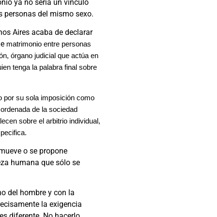
nio ya no sería un vínculo
os personas del mismo sexo.
os Aires acaba de declarar
de
matrimonio entre personas
n, órgano judicial que actúa en
ien tenga la palabra final sobre
o por su sola imposición como
a ordenada de la sociedad
cen sobre el arbitrio individual,
pecifica.
romueve o se propone
leza humana que sólo se
no del hombre y con la
precisamente la exigencia
 es diferente. No hacerlo