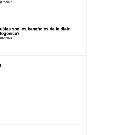
/09/2025
uáles son los beneficios de la dieta
togénica?
/04/2024
s