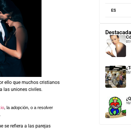
ES
Destacad
Có
07
¿T
03
or ello que muchos cristianos
a las uniones civiles.
¿Q
10
cio
, la adopción, o a resolver
.
 se refiera a las parejas