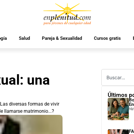
ogía
Salud
Pareja & Sexualidad
Cursos gratis
ual: una
Últimos p
Bo
as diversas formas de vivir
En
10
de llamarse matrimonio...?
FA