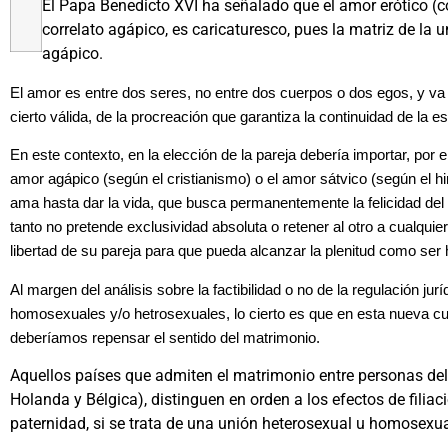
El Papa Benedicto XVI ha señalado que el amor erótico (co
correlato agápico, es caricaturesco, pues la matriz de la u
agápico.
El amor es entre dos seres, no entre dos cuerpos o dos egos, y va m
cierto válida, de la procreación que garantiza la continuidad de la 
En este contexto, en la elección de la pareja debería importar, por e
amor agápico (según el cristianismo) o el amor sátvico (según el h
ama hasta dar la vida, que busca permanentemente la felicidad del o
tanto no pretende exclusividad absoluta o retener al otro a cualquier
libertad de su pareja para que pueda alcanzar la plenitud como se
Al margen del análisis sobre la factibilidad o no de la regulación jur
homosexuales y/o hetrosexuales, lo cierto es que en esta nueva c
deberíamos repensar el sentido del matrimonio.
Aquellos países que admiten el matrimonio entre personas de
Holanda y Bélgica), distinguen en orden a los efectos de filiac
paternidad, si se trata de una unión heterosexual u homosexua