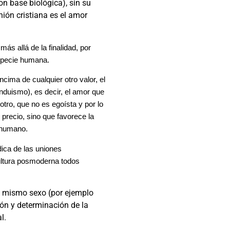
n base biológica), sin su
nión cristiana es el amor
ás allá de la finalidad, por
especie humana.
ncima de cualquier otro valor, el
induismo), es decir, el amor que
tro, que no es egoísta y por lo
 precio, sino que favorece la
r humano.
ídica de las uniones
ultura posmoderna todos
l mismo sexo (por ejemplo
ión y determinación de la
l.