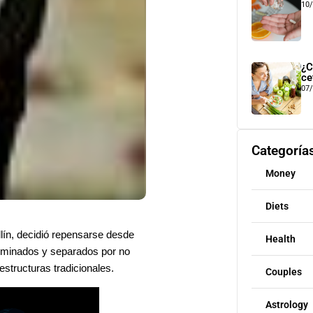
10
¿C
ce
07
Categoría
Money
Diets
ín, decidió
repensarse desde
Health
riminados y separados por no
estructuras tradicionales.
Couples
Astrology