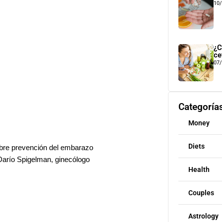
10
¿C
ce
07
Categoría
Money
Diets
sobre prevención del embarazo
. Darío Spigelman, ginecólogo
Health
Couples
Astrology