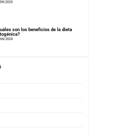
/09/2025
uáles son los beneficios de la dieta
togénica?
/04/2024
s