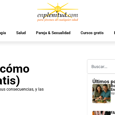
ogía
Salud
Pareja & Sexualidad
Cursos gratis
¿cómo
tis)
Últimos p
Bo
sus consecuencias, y las
En
10
FA