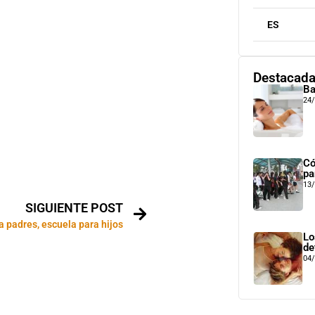
ES
Destacad
Ba
24
Có
pa
13
SIGUIENTE POST
a padres, escuela para hijos
Lo
de
04