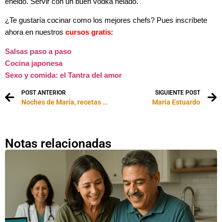
eneldo. Servir con un buen vodka helado.
¿Te gustaría cocinar como los mejores chefs? Pues inscríbete
ahora en nuestros
cursos gratis
:
Salsas paso a paso
Cocina japonesa
Sexo y comida: el Tantra del amor
POST ANTERIOR
SIGUIENTE POST
Noches de María, recetas para una ocasión especial o una noche distinta en pareja…
María Estuardo
Notas relacionadas