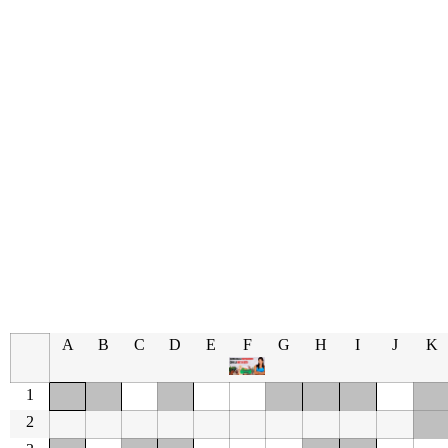
A
B
C
D
E
F
G
H
I
J
K
1
2