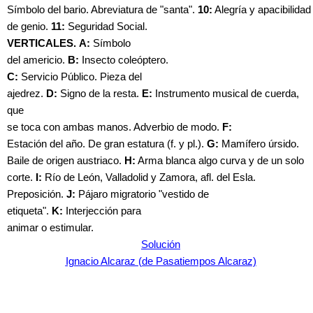
Símbolo del bario. Abreviatura de "santa".
10:
Alegría y apacibilidad
de genio.
11:
Seguridad Social.
VERTICALES.
A:
Símbolo
del americio.
B:
Insecto coleóptero.
C:
Servicio Público. Pieza del
ajedrez.
D:
Signo de la resta.
E:
Instrumento musical de cuerda,
que
se toca con ambas manos. Adverbio de modo.
F:
Estación del año. De gran estatura (f. y pl.).
G:
Mamífero úrsido.
Baile de origen austriaco.
H:
Arma blanca algo curva y de un solo
corte.
I:
Río de León, Valladolid y Zamora, afl. del Esla.
Preposición.
J:
Pájaro migratorio "vestido de
etiqueta".
K:
Interjección para
animar o estimular.
Solución
Ignacio Alcaraz (de Pasatiempos Alcaraz)