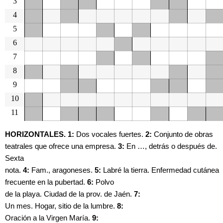
3
4
5
6
7
8
9
10
11
HORIZONTALES. 1:
Dos vocales fuertes.
2:
Conjunto de obras
teatrales que ofrece una empresa.
3:
En …, detrás o después de.
Sexta
nota.
4:
Fam., aragoneses.
5:
Labré la tierra. Enfermedad cutánea
frecuente en la pubertad.
6:
Polvo
de la playa. Ciudad de la prov. de Jaén.
7:
Un mes. Hogar, sitio de la lumbre.
8:
Oración a la Virgen María.
9: