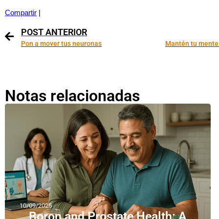
Compartir
|
POST ANTERIOR
Pon a mover tus neuronas
Mantén tu mente
Notas relacionadas
10/09/2025
Boron and Prostate Health: A