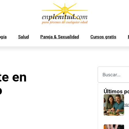
ogía
Salud
Pareja & Sexualidad
Cursos gratis
te en
o
Últimos p
10