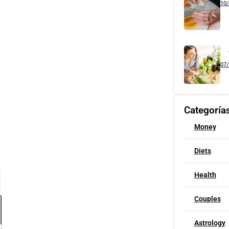
10
07
Categoría
Money
Diets
Health
Couples
Astrology