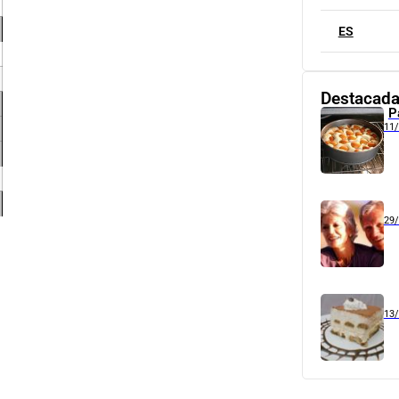
ES
Destacad
P
11
29
13