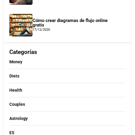
Cómo crear diagramas de flujo online
gratis
17/12/2020
Categorías
Money
Diets
Health
Couples
Astrology
ES