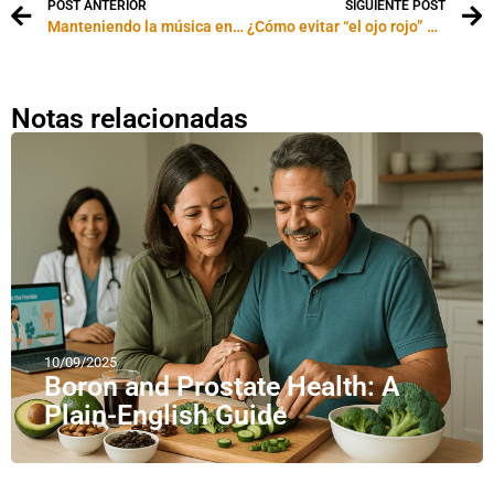
POST ANTERIOR
SIGUIENTE POST
Manteniendo la música en orden
¿Cómo evitar “el ojo rojo” en las fotografías?
Notas relacionadas
10/09/2025
Boron and Prostate Health: A
Plain-English Guide