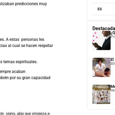
ealizaban predicciones muy
ES
Destacad
¿Q
21
tes. A estas personas les
cias al cual se hacen respetar
El
s temas espirituales.
22
siempre acaban
ambién por su gran capacidad
Me
19
este signo, algo que empieza a