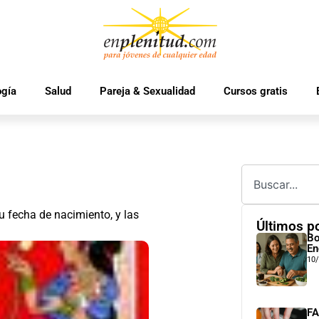
ogía
Salud
Pareja & Sexualidad
Cursos gratis
 fecha de nacimiento, y las
Últimos p
Bo
En
10
FA