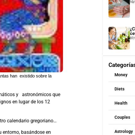
10
¿C
ce
07
Categoría
Money
ntas han existido sobre la
Diets
emáticos y astronómicos que
gnos en lugar de los 12
Health
Couples
tro calendario gregoriano…
Astrology
u entorno, basándose en