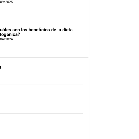
/09/2025
uáles son los beneficios de la dieta
togénica?
/04/2024
s