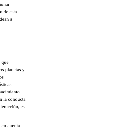
cionar
o de esta
odean a
o que
os planetas y
os
ísticas
nacimiento
n la conducta
teracción, es
o en cuenta