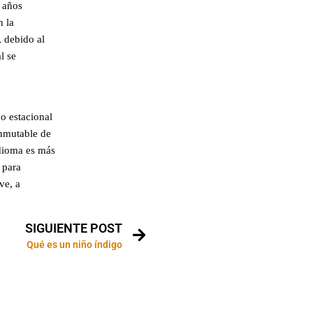
0 años
n la
, debido al
l se
o estacional
inmutable de
idioma es más
 para
ve, a
SIGUIENTE POST
Qué es un niño índigo