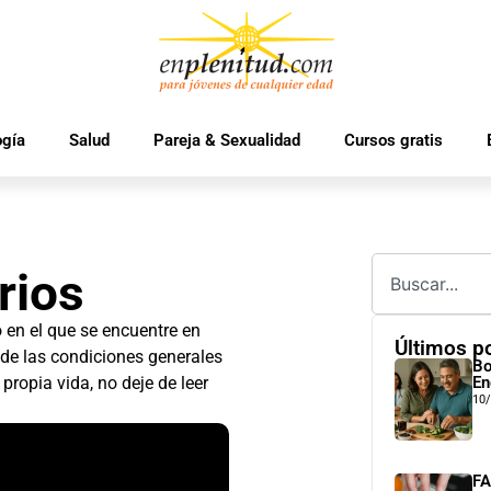
ogía
Salud
Pareja & Sexualidad
Cursos gratis
rios
o en el que se encuentre en
Últimos p
de las condiciones generales
Bo
propia vida, no deje de leer
En
10
FA