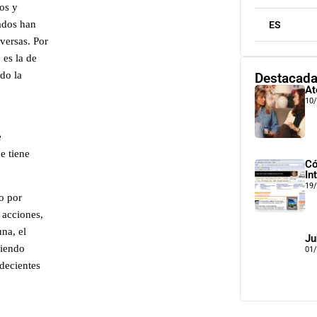
os y
cados han
ES
versas. Por
 es la de
do la
Destacad
At
10
e
e tiene
Có
In
19
o por
 acciones,
una, el
Ju
biendo
01
ndecientes