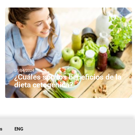
07/04/2024
¿Cuáles son los beneficios de la
dieta cetogénica?
is
ENG