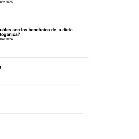
/09/2025
uáles son los beneficios de la dieta
togénica?
/04/2024
s