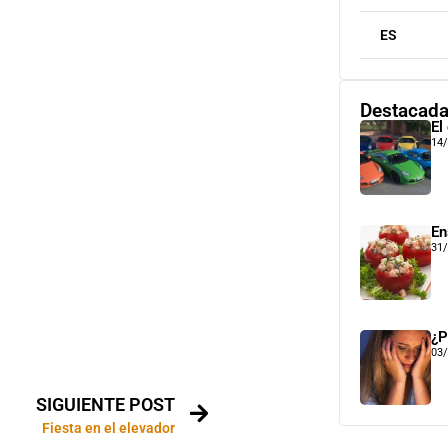
ES
Destacad
El
14
En
31
¿P
03
SIGUIENTE POST
Fiesta en el elevador