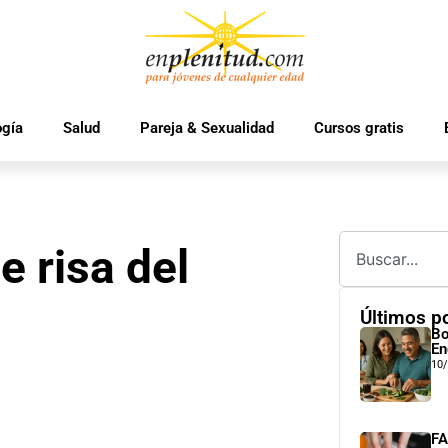
ogía
Salud
Pareja & Sexualidad
Cursos gratis
e risa del
Últimos p
Bo
En
10
FA