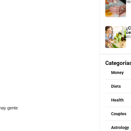
10
¿C
ce
07
Categoría
Money
Diets
Health
 hay gente
Couples
Astrology