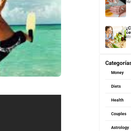
10
¿C
ce
07
Categoría
Money
Diets
Health
Couples
Astrology