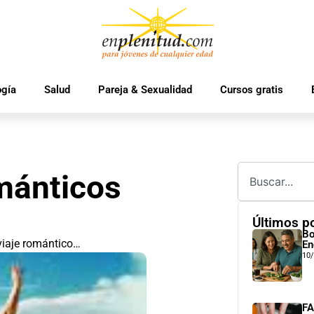
ogía
Salud
Pareja & Sexualidad
Cursos gratis
mánticos
Últimos p
Bo
viaje romántico…
En
10
FA