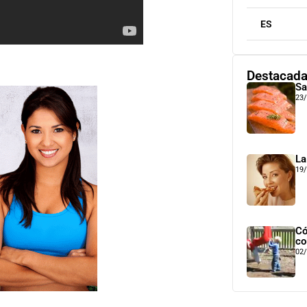
ES
Destacad
Sa
23
La
19
Có
co
02