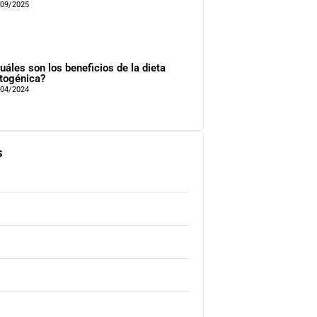
/09/2025
uáles son los beneficios de la dieta
togénica?
/04/2024
s