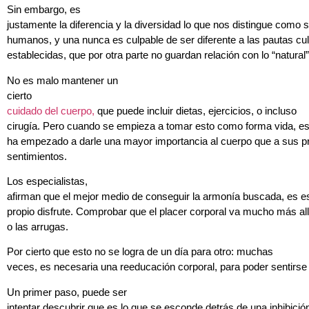
Sin embargo, es
justamente la diferencia y la diversidad lo que nos distingue como 
humanos, y una nunca es culpable de ser diferente a las pautas cul
establecidas, que por otra parte no guardan relación con lo “natural”
No es malo mantener un
cierto
cuidado del cuerpo,
que puede incluir dietas, ejercicios, o incluso
cirugía. Pero cuando se empieza a tomar esto como forma vida, es
ha empezado a darle una mayor importancia al cuerpo que a sus p
sentimientos.
Los especialistas,
afirman que el mejor medio de conseguir la armonía buscada, es e
propio disfrute. Comprobar que el placer corporal va mucho más al
o las arrugas.
Por cierto que esto no se logra de un día para otro: muchas
veces, es necesaria una reeducación corporal, para poder sentirse 
Un primer paso, puede ser
intentar descubrir que es lo que se esconde detrás de una inhibición