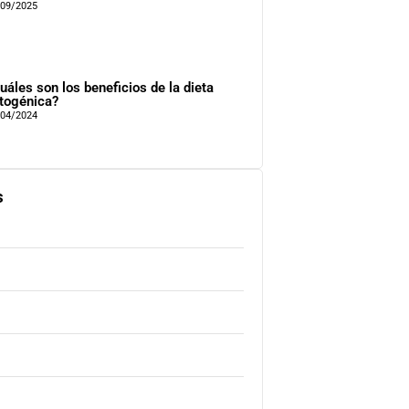
/09/2025
uáles son los beneficios de la dieta
togénica?
/04/2024
s