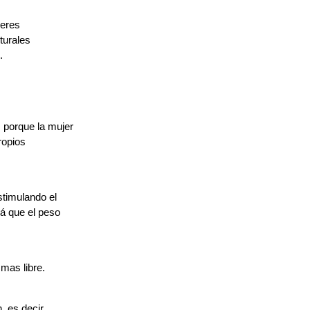
seres
turales
.
 porque la mujer
ropios
stimulando el
lá que el peso
mas libre.
, es decir,