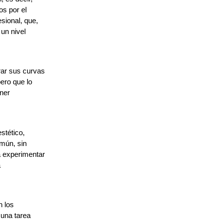
os por el
sional, que,
un nivel
rar sus curvas
ero que lo
ener
stético,
mún, sin
a experimentar
a
n los
 una tarea