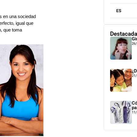
ES
s en una sociedad
fecto, igual que
ón, que toma
Destacad
Gi
26
¿D
21
Có
pa
11