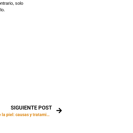
trario, solo
arlo.
SIGUIENTE POST
Envejecimiento de la piel: causas y tratamientos anti-edad