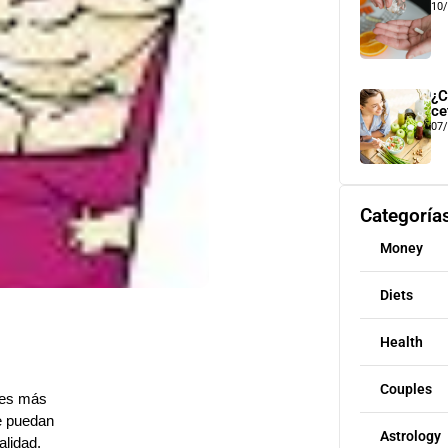
10
¿C
ce
07
Categoría
Money
Diets
Health
Couples
o es más
se puedan
Astrology
alidad.