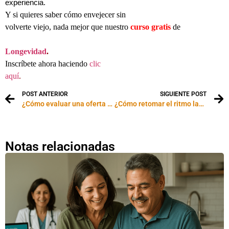
experiencia.
Y si quieres saber cómo envejecer sin
volverte viejo, nada mejor que nuestro
curso gratis
de
Longevidad
.
Inscríbete ahora haciendo
clic
aquí
.
POST ANTERIOR
SIGUIENTE POST
¿Cómo evaluar una oferta laboral de la competencia?
¿Cómo retomar el ritmo laboral luego de las vacaciones?
Notas relacionadas