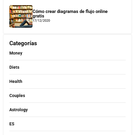
Cómo crear diagramas de flujo online
gratis
17/12/2020
Categorías
Money
Diets
Health
Couples
Astrology
ES