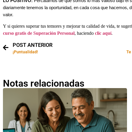
LO POSITIVO:
Percatarnos de que somos lo más valioso bajo el 
diariamente tenemos la oportunidad, en cada cosa que hacemos, d
valor.
Y si quieres superar tus temores y mejorar tu calidad de vida, te suger
curso gratis de Superación Personal
, haciendo
clic aquí
.
POST ANTERIOR
¡Puntualidad!
Te 
Notas relacionadas