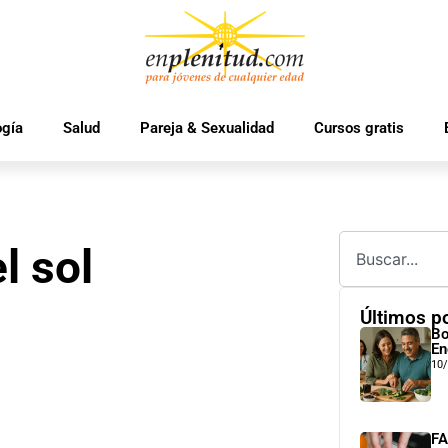
ogía
Salud
Pareja & Sexualidad
Cursos gratis
l sol
Últimos p
Bo
En
10
FA