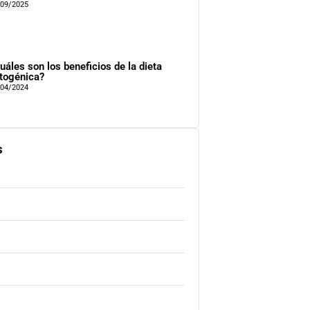
/09/2025
uáles son los beneficios de la dieta
togénica?
/04/2024
s