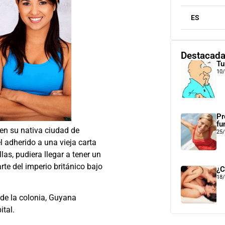
ES
Destacad
Tu
10
Pr
fu
en su nativa ciudad de
25
 adherido a una vieja carta
las, pudiera llegar a tener un
te del imperio británico bajo
¿C
18
de la colonia, Guyana
ital.