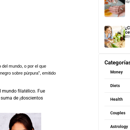
10
¿C
ce
07
Categoría
 del mundo, o por el que
Money
negro sobre púrpura”, emitido
Diets
 mundo filatélico. Fue
 suma de ¡doscientos
Health
Couples
Astrology