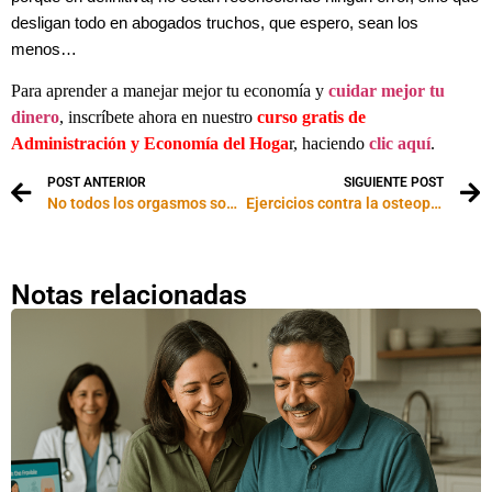
desligan todo en abogados truchos, que espero, sean los
menos…
Para aprender a manejar mejor tu economía y
cuidar mejor tu
dinero
, inscríbete ahora en nuestro
curso gratis de
Administración y Economía del Hoga
r, haciendo
clic aquí
.
POST ANTERIOR
SIGUIENTE POST
No todos los orgasmos son verdaderos
Ejercicios contra la osteoporosis
Notas relacionadas