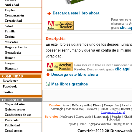
Anti-edad
Empleo
Descarga este libro ahora
Computación
Para leer este 
Creatividad
el programa
A
Salud
clic a
gratis
Familia
Cocina
Descripción:
Mascotas
En este libro estudiaremos uno de los deseos human
Hogar y Jardín
poseer el ser humano y que va en contra de si mismo 
Genealogía
voracidad.
Humor
Juegos
Para leer este libro es necesario tener 
Bienestar
clic aqui
Reader
. Descarguelo gratis
Descarga este libro ahora
COMUNIDAD
Newsletter
Mas libros gratuitos
Facebook
Twitter
ENPLENITUD
Mapa del sitio
Canales:
Amor
|
Belleza y estilo
|
Dinero
|
Tiempo libre
|
Salud y 
Astrología
|
Vida cotidiana
|
Tus raíces
|
Humor
|
Juegos
|
Internet 
Quienes somos
Emigración Legal
Condiciones de uso
Servicios:
Horóscopo
|
Cursos gratis
|
Libros gratis
|
Postales
|
Clasif
Publicidad
Privacidad
Ayuda
|
Home
|
Agregar a favoritos
|
Tu pagina de in
Publicidad
Copyright 2000-2013: www.enpl
Contáctenos