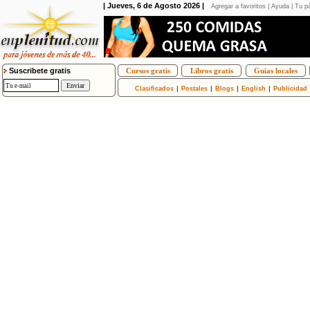
| Jueves, 6 de Agosto 2026 |
Agregar a favoritos
|
Ayuda
|
Tu pá
Suscribete gratis
Cursos gratis
Libros gratis
Guias locales
|
|
|
|
Clasificados
Postales
Blogs
English
Publicidad