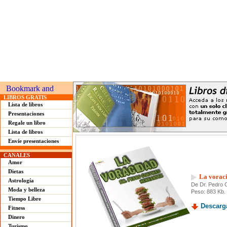
LIBROS GRATIS
Lista de libros
Presentaciones
Regale un libro
Lista de libros
Envíe presentaciones
CANALES
Amor
Dietas
La vorac
Astrología
De Dr. Pedro 
Moda y belleza
Peso: 883 Kb.
Tiempo Libre
Descarga
Fitness
Dinero
Turismo