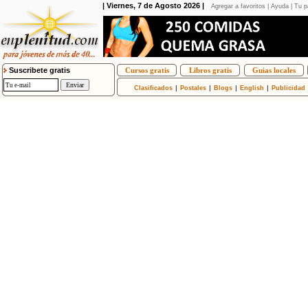
| Viernes, 7 de Agosto 2026 |
Agregar a favoritos
|
Ayuda
|
Tu p
Suscribete gratis
Cursos gratis
Libros gratis
Guias locales
|
|
|
|
Clasificados
Postales
Blogs
English
Publicidad