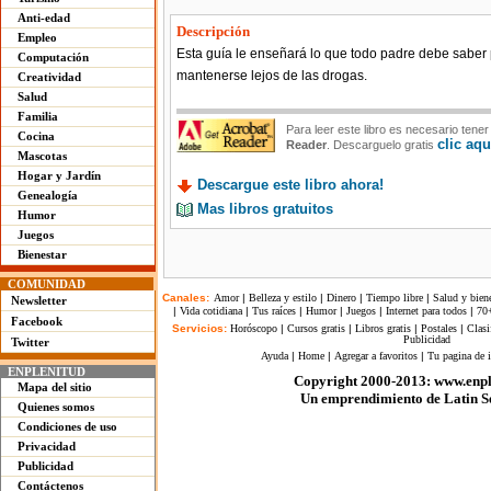
Anti-edad
Descripción
Empleo
Esta guía le enseñará lo que todo padre debe saber 
Computación
mantenerse lejos de las drogas.
Creatividad
Salud
Familia
Para leer este libro es necesario tene
Cocina
clic aqu
Reader
. Descarguelo gratis
Mascotas
Hogar y Jardín
Descargue este libro ahora!
Genealogía
Mas libros gratuitos
Humor
Juegos
Bienestar
COMUNIDAD
Canales:
Amor
|
Belleza y estilo
|
Dinero
|
Tiempo libre
|
Salud y biene
Newsletter
|
Vida cotidiana
|
Tus raíces
|
Humor
|
Juegos
|
Internet para todos
|
70
Facebook
Servicios:
Horóscopo
|
Cursos gratis
|
Libros gratis
|
Postales
|
Clasi
Publicidad
Twitter
Ayuda
|
Home
|
Agregar a favoritos
|
Tu pagina de i
ENPLENITUD
Copyright 2000-2013: www.enp
Mapa del sitio
Un emprendimiento de Latin Se
Quienes somos
Condiciones de uso
Privacidad
Publicidad
Contáctenos