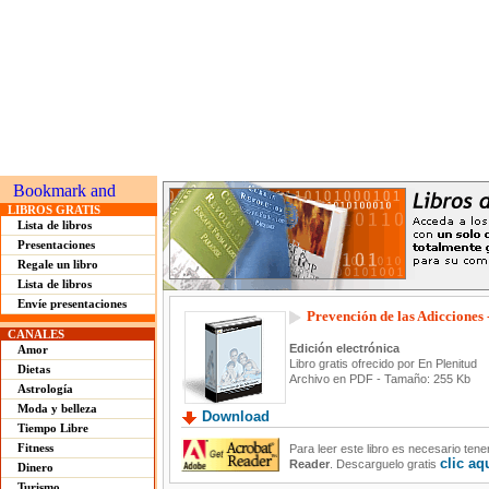
LIBROS GRATIS
Lista de libros
Presentaciones
Regale un libro
Lista de libros
Envíe presentaciones
Prevención de las Adicciones 
CANALES
Edición electrónica
Amor
Libro gratis ofrecido por En Plenitud
Dietas
Archivo en PDF - Tamaño: 255 Kb
Astrología
Moda y belleza
Download
Tiempo Libre
Fitness
Para leer este libro es necesario ten
clic aq
Reader
. Descarguelo gratis
Dinero
Turismo