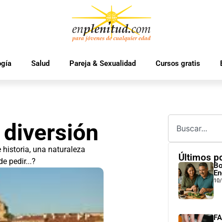
ogía
Salud
Pareja & Sexualidad
Cursos gratis
 diversión
e historia, una naturaleza
Últimos p
e pedir...?
Bo
En
10
FA