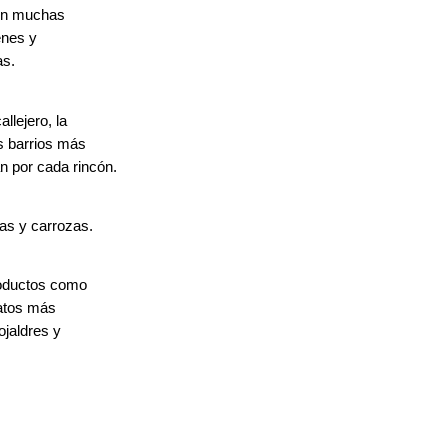
Son muchas
enes y
as.
llejero, la
os barrios más
 por cada rincón.
as y carrozas.
roductos como
latos más
ojaldres y