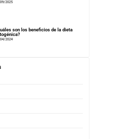
/09/2025
uáles son los beneficios de la dieta
togénica?
/04/2024
s