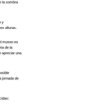
de la sombra
o y
es alturas.
del museo es
ria de la
e apreciar una
osible
a jornada de
cidas: