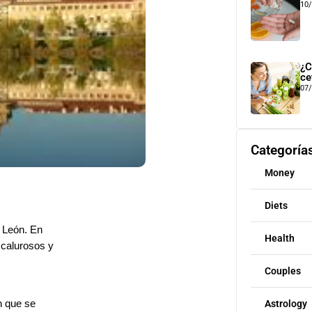
10
¿C
ce
07
Categoría
Money
Diets
y León. En
Health
 calurosos y
Couples
n que se
Astrology