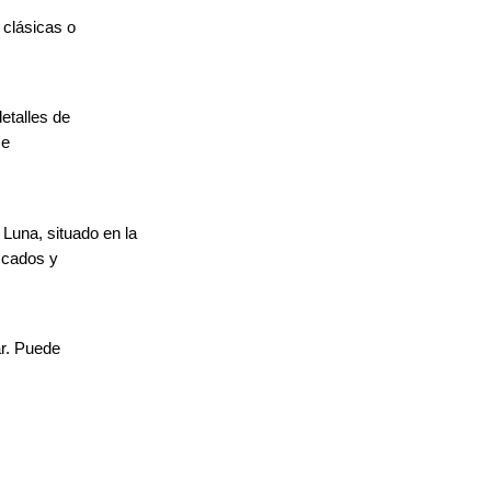
 clásicas o
etalles de
se
una, situado en la
scados y
ar. Puede