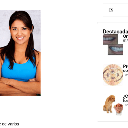
ES
Destacad
Or
01
Pr
co
10
¿C
lo
13
e de varios