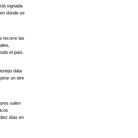
está signada
e en donde se
a recorre las
iales,
odo el país.
festejo data
pirar un aire
ores salen
picos
diez días en