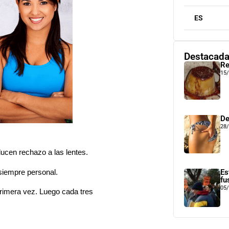
ES
Destacad
Re
15
De
28
cen rechazo a las lentes.
Es
 siempre personal.
fu
05
rimera vez. Luego cada tres