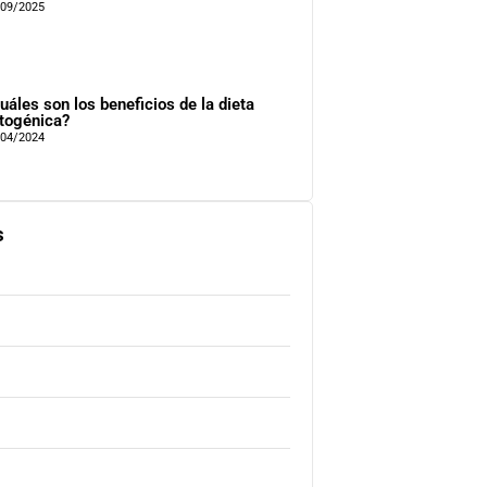
/09/2025
uáles son los beneficios de la dieta
togénica?
/04/2024
s