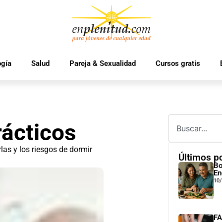
ogía
Salud
Pareja & Sexualidad
Cursos gratis
rácticos
as y los riesgos de dormir
Últimos p
Bo
En
10
FA