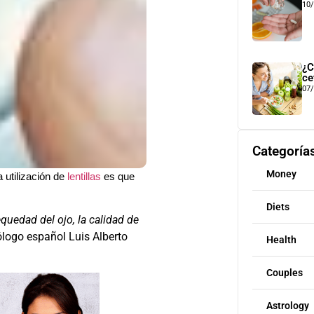
10
¿C
ce
07
Categoría
Money
 utilización de
lentillas
es que
Diets
quedad del ojo, la calidad de
ólogo español Luis Alberto
Health
Couples
Astrology