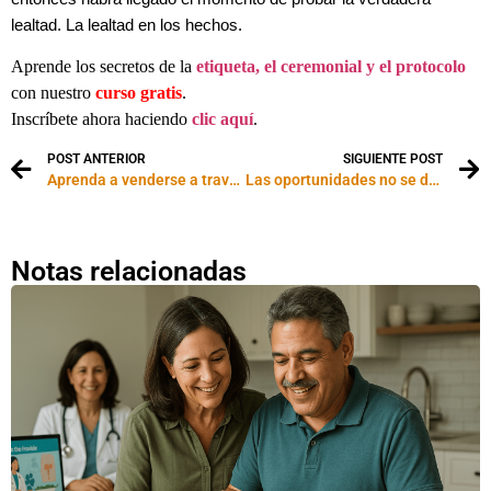
lealtad. La lealtad en los hechos.
Aprende los secretos de la
etiqueta, el ceremonial y el protocolo
con nuestro
curso gratis
.
Inscríbete ahora haciendo
clic aquí
.
POST ANTERIOR
SIGUIENTE POST
Aprenda a venderse a través de la web
Las oportunidades no se dan dos veces en la vida
Notas relacionadas