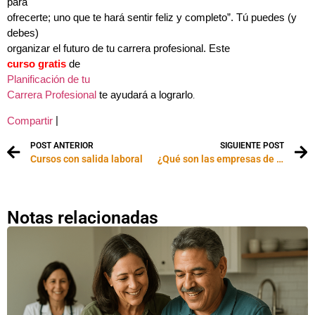
para
ofrecerte; uno que te hará sentir feliz y completo”. Tú puedes (y
debes)
organizar el futuro de tu carrera profesional. Este
curso gratis
de
Planificación de tu
Carrera Profesional
te ayudará a lograrlo
.
|
Compartir
POST ANTERIOR
SIGUIENTE POST
Cursos con salida laboral
¿Qué son las empresas de trabajo temporal?
Notas relacionadas