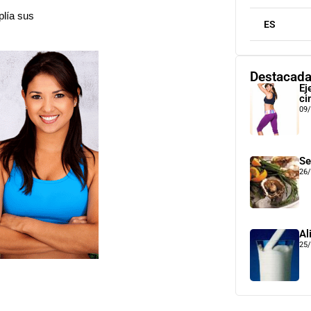
plía sus
ES
Destacad
Ej
ci
09
Se
26
Al
25