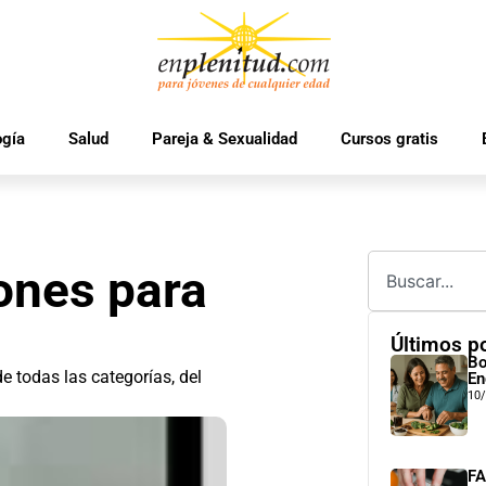
ogía
Salud
Pareja & Sexualidad
Cursos gratis
ones para
Últimos p
Bo
e todas las categorías, del
En
10
FA