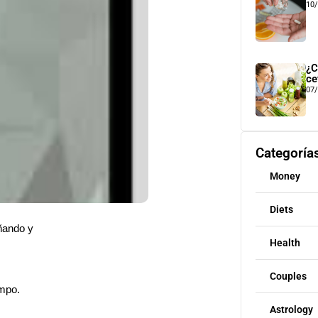
10
¿C
ce
07
Categoría
Money
Diets
eñando y
Health
Couples
empo.
Astrology