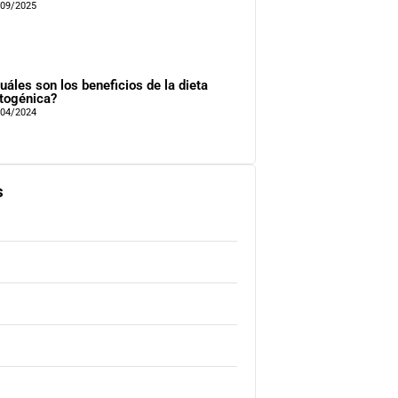
/09/2025
uáles son los beneficios de la dieta
togénica?
/04/2024
s