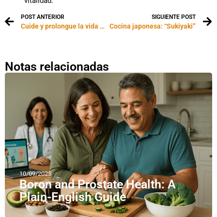
vitalidad.
POST ANTERIOR
SIGUIENTE POST
Cuide y prolongue la vida útil de los muebles de su patio
Cocina japonesa: “Sukiyaki”
Notas relacionadas
10/09/2025
Boron and Prostate Health: A
Plain-English Guide