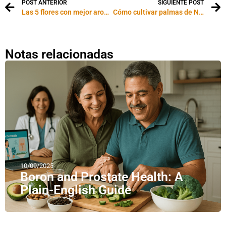
POST ANTERIOR
SIGUIENTE POST
Las 5 flores con mejor aroma
Cómo cultivar palmas de Navidad
Notas relacionadas
10/09/2025
Boron and Prostate Health: A
Plain-English Guide