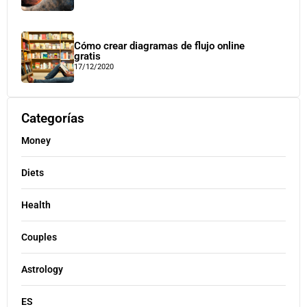
Cómo crear diagramas de flujo online
gratis
17/12/2020
Categorías
Money
Diets
Health
Couples
Astrology
ES