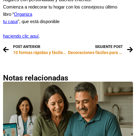
Comienza a redecorar tu hogar con los consejos
su último
libro “
Organiza
tu casa
”, que está disponible
haciendo clic aquí
.
POST ANTERIOR
SIGUIENTE POST
10 formas rápidas y fáciles para decorar una habitación rentada
Decoraciones fáciles para Navidad
Notas relacionadas