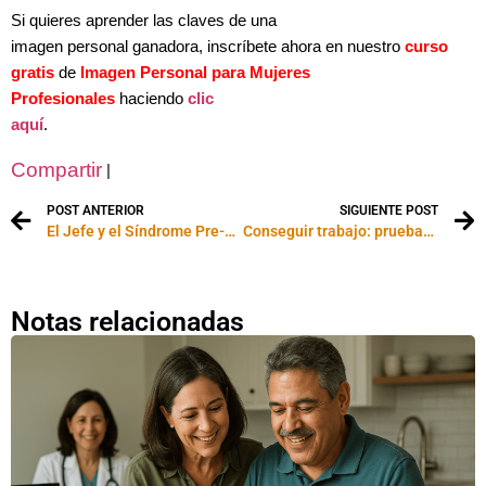
Si quieres aprender las claves de una
imagen personal ganadora, inscríbete ahora en nuestro
curso
gratis
de
Imagen Personal para Mujeres
Profesionales
haciendo
clic
aquí
.
Compartir
|
POST ANTERIOR
SIGUIENTE POST
El Jefe y el Síndrome Pre-Menstrual de las Mujeres (SPM)
Conseguir trabajo: pruebas psicotécnicas y emocionales
Notas relacionadas