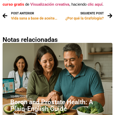
curso
gratis
de
Visualización creativa
, haciendo
clic aquí
.
POST ANTERIOR
SIGUIENTE POST
Vida sana a base de aceites esenciales
¿Por qué la Grafología?
Notas relacionadas
10/09/2025
Boron and Prostate Health: A
Plain-English Guide