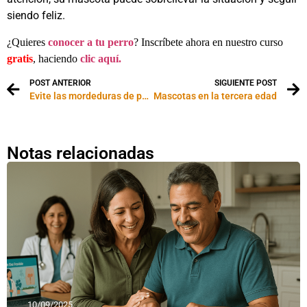
siendo feliz.
¿Quieres
conocer a tu perro
? Inscríbete ahora en nuestro curso
gratis
, haciendo
clic aquí.
POST ANTERIOR
SIGUIENTE POST
Evite las mordeduras de perros
Mascotas en la tercera edad
Notas relacionadas
10/09/2025