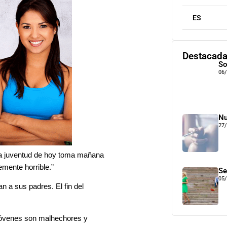
ES
Destacad
So
06
Nu
27
 la juventud de hoy toma mañana
emente horrible.”
Se
05
n a sus padres. El fin del
 jóvenes son malhechores y