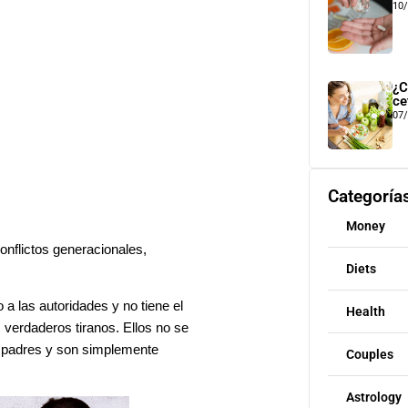
10
¿C
ce
07
Categoría
Money
nflictos generacionales,
Diets
 a las autoridades y no tiene el
Health
verdaderos tiranos. Ellos no se
 padres y son simplemente
Couples
Astrology