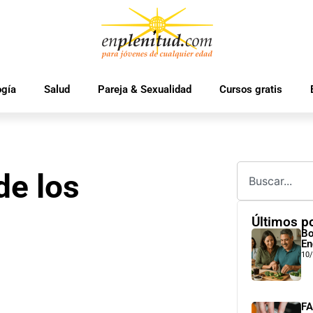
ogía
Salud
Pareja & Sexualidad
Cursos gratis
de los
Últimos p
Bo
En
10
FA