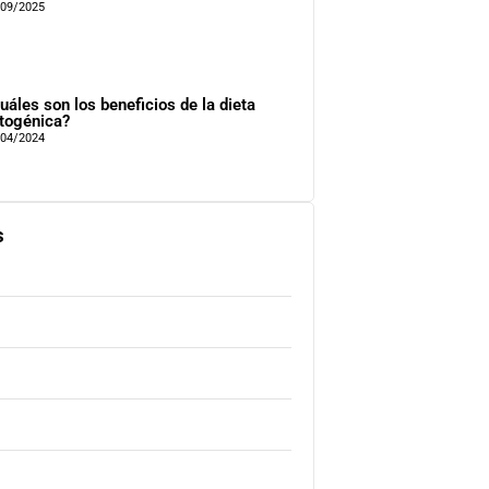
/09/2025
uáles son los beneficios de la dieta
togénica?
/04/2024
s