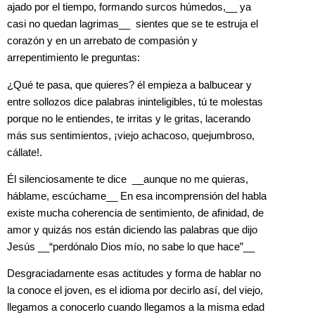
ajado por el tiempo, formando surcos húmedos,__ ya
casi no quedan lagrimas__ sientes que se te estruja el
corazón y en un arrebato de compasión y
arrepentimiento le preguntas
:
¿Qué te pasa, que quieres? él empieza a balbucear y
entre sollozos dice palabras ininteligibles, tú te molestas
porque no le entiendes, te irritas y le gritas, lacerando
más sus sentimientos, ¡viejo achacoso, quejumbroso,
cállate!.
Él silenciosamente te dice __aunque no me quieras,
háblame, escúchame__ En esa incomprensión del habla
existe mucha coherencia de sentimiento, de afinidad, de
amor y quizás nos están diciendo las palabras que dijo
Jesús __“perdónalo Dios mío, no sabe lo que hace”__
Desgraciadamente esas actitudes y forma de hablar no
la conoce el joven, es el idioma por decirlo así, del viejo,
llegamos a conocerlo cuando llegamos a la misma edad