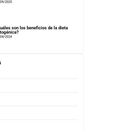
/09/2025
uáles son los beneficios de la dieta
togénica?
/04/2024
s