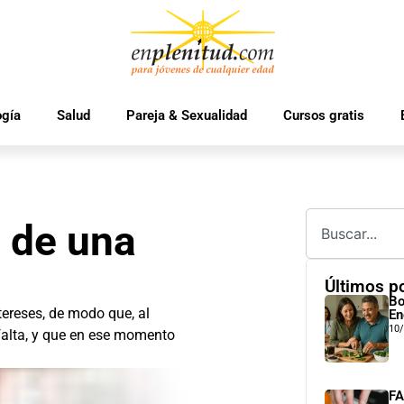
ogía
Salud
Pareja & Sexualidad
Cursos gratis
 de una
Últimos p
Bo
tereses, de modo que, al
En
10
 falta, y que en ese momento
FA