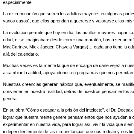
especialmente.
La discriminación que sufren los adultos mayores en algunas partes
varios casos), que ellos aprendan a quererse y valorarse ellos mi
La evolución permite que hoy en día, los adultos mayores hagan c
edad, ni se imaginaban: desde correr una maratón, hasta ser un mú
MacCartney, Mick Jagger, Chavela Vargas)… cada uno tiene la eda
allá del calendario.
Muchas veces es la mente la que se encarga de darle vejez a nue
a cambiar la actitud, apoyándonos en programas que nos permitan
Nuestras creencias generan hábitos que, eventualmente, se manifi
convierten en nuestra realidad; detrás de nuestros pensamientos s
genera.
En su obra “Cómo escapar a la prisión del intelecto”, el Dr. Deep
lograr que nuestra mente genere pensamientos que nos ayuden a c
experimentar en nuestra vida, para lograr así, vivir la vida que s
independientemente de las circunstancias que nos rodean y nos li