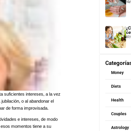
10
¿C
ce
07
Categoría
Money
Diets
a suficientes intereses, a la vez
Health
jubilación, o al abandonar el
enar de forma improvisada.
Couples
tividades e intereses, de modo
en esos momentos tiene a su
Astrology