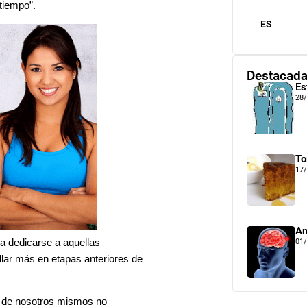
 tiempo”.
ES
Destacad
Es
28
To
17
An
a dedicarse a aquellas
01
llar más en etapas anteriores de
 de nosotros mismos no