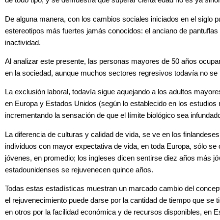
de todo tipo, y se demuestra que superar cierta edad no es ya sin
De alguna manera, con los cambios sociales iniciados en el siglo p
estereotipos más fuertes jamás conocidos: el anciano de pantuflas y
inactividad.
Al analizar este presente, las personas mayores de 50 años ocup
en la sociedad, aunque
muchos sectores regresivos todavía no se
La
exclusión laboral, todavía sigue aquejando a los adultos mayore
en Europa y Estados Unidos (según lo establecido en los estudios
incrementando la sensación de que el límite biológico sea infundad
La diferencia de culturas y calidad de vida, se ve en los
finlandeses
individuos con mayor expectativa de vida, en toda Europa, sólo se
jóvenes, en promedio; los ingleses dicen sentirse diez años más j
estadounidenses se rejuvenecen quince años.
Todas estas estadísticas muestran un marcado cambio del concept
el rejuvenecimiento puede darse por la cantidad de tiempo que se tien
en otros por la facilidad económica y de recursos disponibles, en 