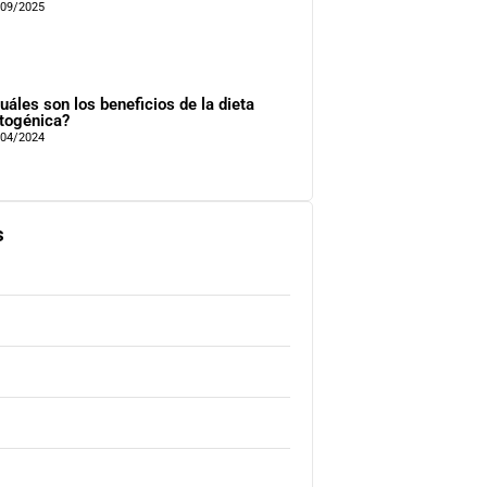
/09/2025
uáles son los beneficios de la dieta
togénica?
/04/2024
s