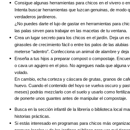
Consigue algunas herramientas para chicos en el vivero o en e
Intenta buscar herramientas que luzcan genuinas, de modo q
verdaderos jardineros.
¿No puedes darte el lujo de gastar en herramientas para chi
las palas sirven para trabajar en las macetas de tu ventana.
Crea un lugar secreto para los chicos en el jardín. Deja un esp
girasoles de crecimiento fácil o entre los palos de las alubi
meterse “adentro”. Confecciona un animal de alambre y deja 
Enseña a tus hijos a preparar compost o compostaje. Encuent
o cava un agujero en el piso. No agregues nada que alguna 
volado.
En cambio, echa corteza y cáscara de grutas, granos de café
huevo. Cuando el contenido del hoyo se vuelva oscuro y past
meses) podrás mezclarlo con el suelo y usarlo como fertilizan
de ponerte unos guantes antes de manipular el compostaje.
Busca en la sección infantil de la librería o biblioteca local m
historias prácticas.
Si estás interesado en programas para chicos más organizados