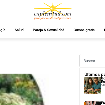
ogía
Salud
Pareja & Sexualidad
Cursos gratis
Últimos p
Bo
En
10
FA