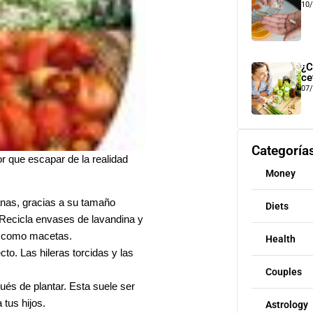
10
¿C
ce
07
Categoría
r que escapar de la realidad
Money
nas, gracias a su tamaño
Diets
 Recicla envases de lavandina y
os como macetas.
Health
to. Las hileras torcidas y las
Couples
ués de plantar. Esta suele ser
 tus hijos.
Astrology