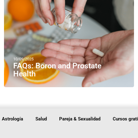
10/09/2025
FAQs: Boron and Prostate
Health
Astrología
Salud
Pareja & Sexualidad
Cursos grat