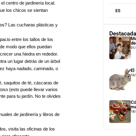
l centro de jardinería local.
ue los chicos se sientan
ES
cos? Las cucharas plásticas y
Destacad
Má
acio entre los tallos de los
de
as de modo que ellos puedan
01
crecer una hiedra en rededor.
ra un lugar detrás de un árbol
vez haya nadado, caminado, o
El
16
, saquitos de té, cáscaras de
oso (esto puede llevar varios
te para tu jardín. No te olvides
Có
má
18
anuales de jardinería y libros de
, visita las oficinas de los