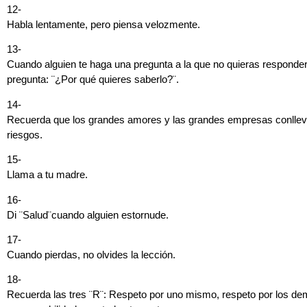
12-
Habla lentamente, pero piensa velozmente.
13-
Cuando alguien te haga una pregunta a la que no quieras responder
pregunta: ¨¿Por qué quieres saberlo?¨.
14-
Recuerda que los grandes amores y las grandes empresas conlle
riesgos.
15-
Llama a tu madre.
16-
Di ¨Salud¨cuando alguien estornude.
17-
Cuando pierdas, no olvides la lección.
18-
Recuerda las tres ¨R¨: Respeto por uno mismo, respeto por los de