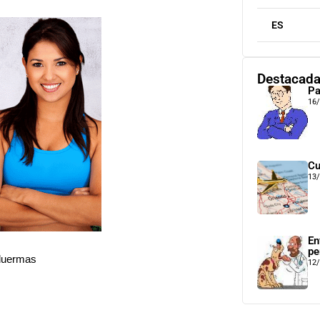
ES
Destacad
Pa
16
Cu
13
En
pe
 duermas
12