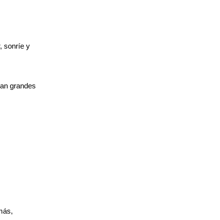
, sonríe y
van grandes
más,