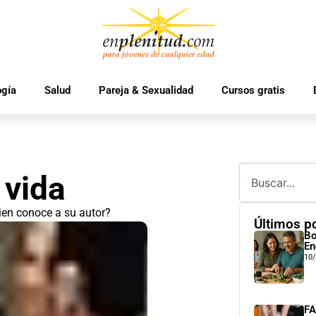
ogía
Salud
Pareja & Sexualidad
Cursos gratis
 vida
ien conoce a su autor?
Últimos p
Bo
En
10
FA