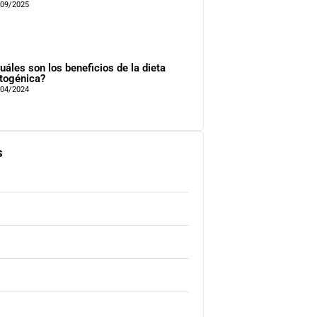
/09/2025
uáles son los beneficios de la dieta
togénica?
/04/2024
s