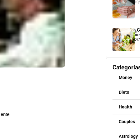
10
¿C
ce
07
Categoría
Money
Diets
Health
ente.
Couples
Astrology