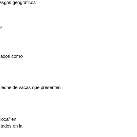
iesgos geográficos”
s
derados como
 leche de vacas que presenten
loca” en
tados en la