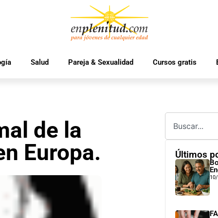
ogía
Salud
Pareja & Sexualidad
Cursos gratis
mal de la
en Europa.
Últimos p
Bo
En
10
FA