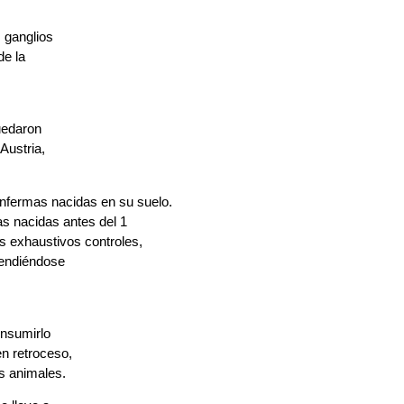
s ganglios
de la
uedaron
Austria,
nfermas nacidas en su suelo.
as nacidas antes del 1
s exhaustivos controles,
vendiéndose
onsumirlo
n retroceso,
as animales.