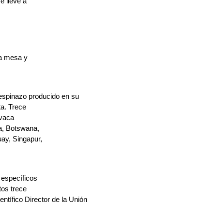
e lleve a
na mesa y
s
espinazo producido en su
ta. Trece
 vaca
ia, Botswana,
ay, Singapur,
 específicos
tos trece
ntífico Director de la Unión