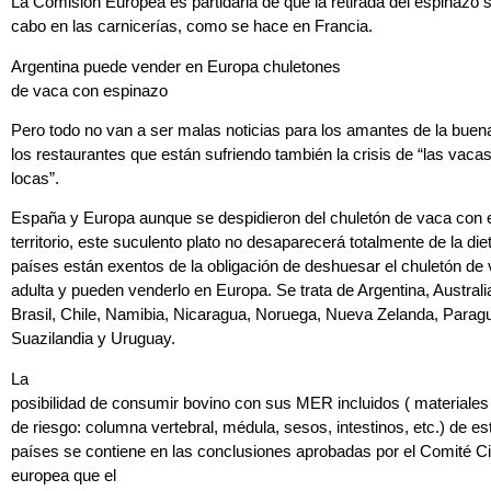
La Comisión Europea es partidaria de que la retirada del espinazo s
cabo en las carnicerías, como se hace en Francia.
Argentina puede vender en Europa chuletones
de vaca con espinazo
Pero todo no van a ser malas noticias para los amantes de la bue
los restaurantes que están sufriendo también la crisis de “las vaca
locas”.
España y Europa aunque se despidieron del chuletón de vaca con 
territorio, este suculento plato no desaparecerá totalmente de la die
países están exentos de la obligación de deshuesar el chuletón de
adulta y pueden venderlo en Europa. Se trata de Argentina, Austral
Brasil, Chile, Namibia, Nicaragua, Noruega, Nueva Zelanda, Paragu
Suazilandia y Uruguay.
La
posibilidad de consumir bovino con sus MER incluidos ( materiales
de riesgo: columna vertebral, médula, sesos, intestinos, etc.) de es
países se contiene en las conclusiones aprobadas por el Comité Cie
europea que el