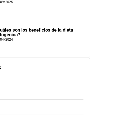
/09/2025
uáles son los beneficios de la dieta
togénica?
/04/2024
s