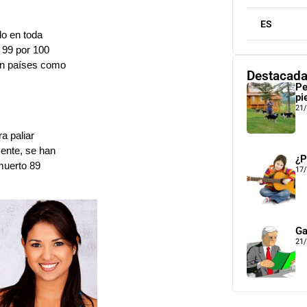
ES
do en toda
 99 por 100
 en países como
Destacad
Pe
pi
21
a paliar
mente, se han
¿P
muerto 89
17
Ga
21