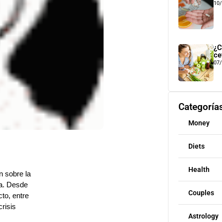
10
¿C
ce
07
Categoría
Money
Diets
Health
n sobre la
ca. Desde
Couples
to, entre
risis
Astrology