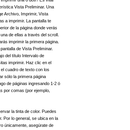
 imprimir una o dos? Es vital
rística Vista Preliminar. Una
ge Archivo, Imprimir, Vista
s a imprimir. La pantalla te
perior de la página donde verás
na de ellas a través del scroll.
rás imprimir la primera página.
pantalla de Vista Preliminar.
 del título Intervalo de
as imprimir. Haz clic en el
 el cuadro de texto con los
r sólo la primera página
ango de páginas ingresando 1-2 ó
as por comas (por ejemplo,
rvar la tinta de color. Puedes
. Por lo general, se ubica en la
ro únicamente, asegúrate de