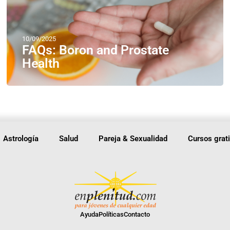
10/09/2025
FAQs: Boron and Prostate
Health
Astrología
Salud
Pareja & Sexualidad
Cursos grat
Ayuda
Políticas
Contacto