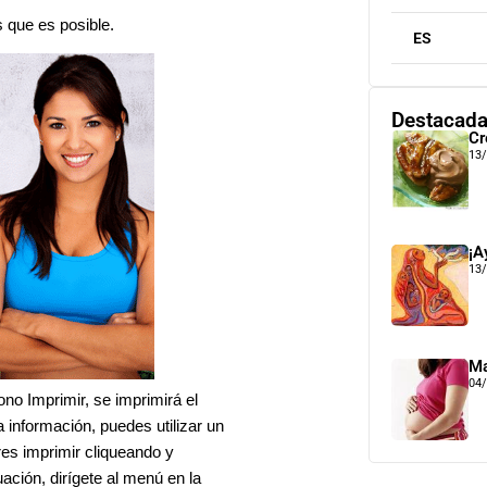
s que es posible.
ES
Destacad
Cr
13
¡A
13
Ma
04
ono Imprimir, se imprimirá el
 información, puedes utilizar un
res imprimir cliqueando y
ación, dirígete al menú en la