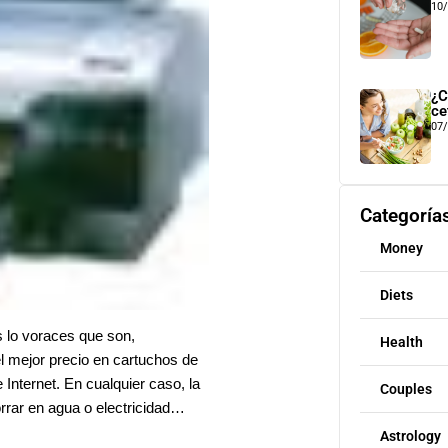
10
¿C
ce
07
Categoría
Money
Diets
s lo voraces que son,
Health
el mejor precio en cartuchos de
 Internet. En cualquier caso, la
Couples
orrar en agua o electricidad…
Astrology