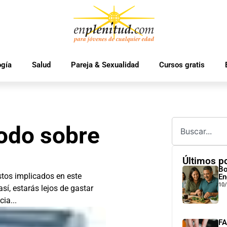
ogía
Salud
Pareja & Sexualidad
Cursos gratis
todo sobre
Últimos p
Bo
stos implicados en este
En
10
sí, estarás lejos de gastar
ia...
FA