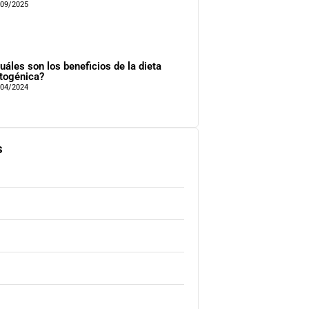
/09/2025
uáles son los beneficios de la dieta
togénica?
/04/2024
s