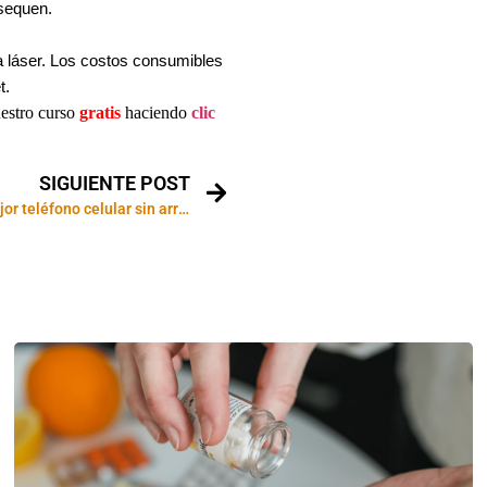
 sequen.
 láser. Los costos consumibles
t.
uestro curso
gratis
haciendo
clic
SIGUIENTE POST
Cómo elegir el mejor teléfono celular sin arruinar tu economía