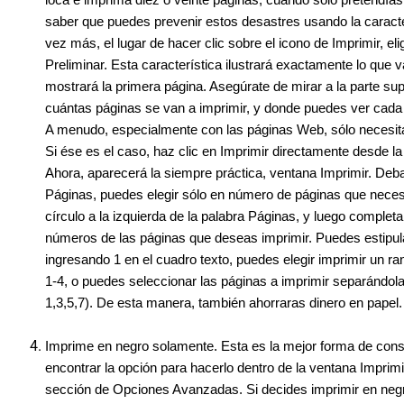
loca e imprima diez o veinte páginas, cuando sólo pretendías
saber que puedes prevenir estos desastres usando la caracte
vez más, el lugar de hacer clic sobre el icono de Imprimir, eli
Preliminar. Esta característica ilustrará exactamente lo que va
mostrará la primera página. Asegúrate de mirar a la parte su
cuántas páginas se van a imprimir, y donde puedes ver cada u
A menudo, especialmente con las páginas Web, sólo necesita
Si ése es el caso, haz clic en Imprimir directamente desde la 
Ahora, aparecerá la siempre práctica, ventana Imprimir. Debajo
Páginas, puedes elegir sólo en número de páginas que necesit
círculo a la izquierda de la palabra Páginas, y luego completa
números de las páginas que deseas imprimir. Puedes estipula
ingresando 1 en el cuadro texto, puedes elegir imprimir un r
1-4, o puedes seleccionar las páginas a imprimir separándol
1,3,5,7). De esta manera, también ahorraras dinero en papel.
Imprime en negro solamente. Esta es la mejor forma de conse
encontrar la opción para hacerlo dentro de la ventana Imprimir
sección de Opciones Avanzadas. Si decides imprimir en neg