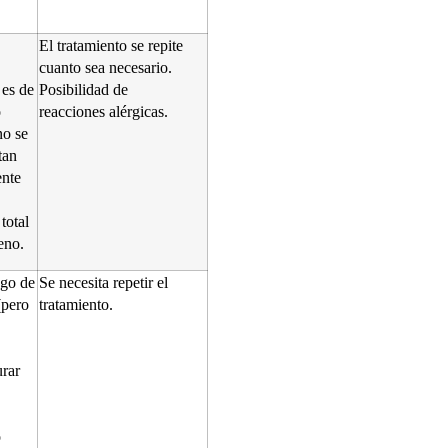
El tratamiento se repite
cuanto sea necesario.
 es de
Posibilidad de
o
reacciones alérgicas.
no se
tan
nte
total
eno.
sgo de
Se necesita repetir el
(pero
tratamiento.
rar
o