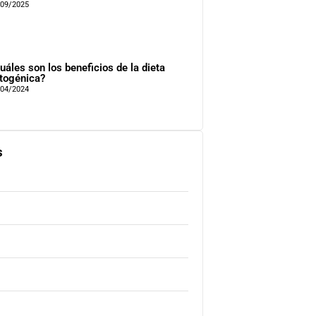
/09/2025
uáles son los beneficios de la dieta
togénica?
/04/2024
s