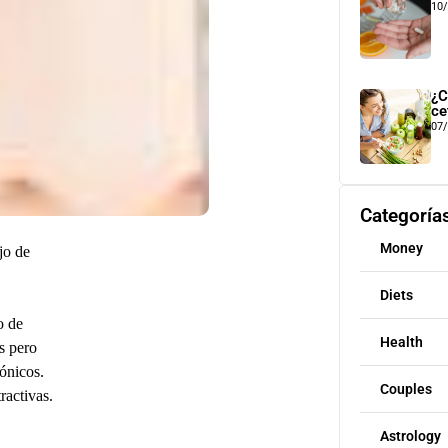
10
¿C
ce
07
Categoría
Money
jo de
Diets
o de
Health
s pero
ónicos.
Couples
ractivas.
Astrology