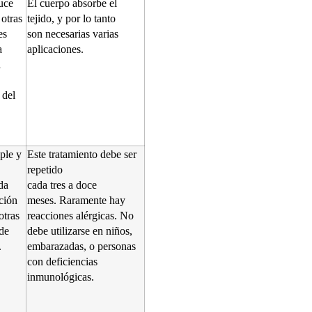
uce
El cuerpo absorbe el
 otras
tejido, y por lo tanto
es
son necesarias varias
a
aplicaciones.
a
 del
ple y
Este tratamiento debe ser
repetido
da
cada tres a doce
ción
meses. Raramente hay
otras
reacciones alérgicas. No
 de
debe utilizarse en niños,
.
embarazadas, o personas
con deficiencias
inmunológicas.