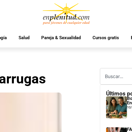
ogía
Salud
Pareja & Sexualidad
Cursos gratis
 arrugas
Últimos p
Bo
En
10
FA