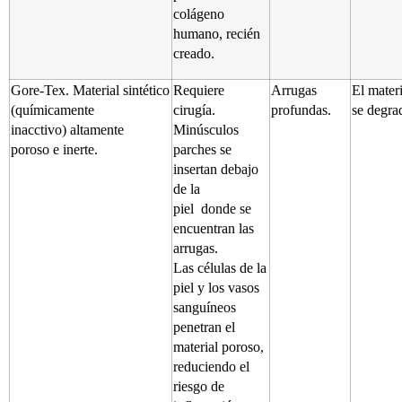
colágeno
humano, recién
creado.
Gore-Tex. Material sintético
Requiere
Arrugas
El mater
(químicamente
cirugía.
profundas.
se degra
inacctivo) altamente
Minúsculos
poroso e inerte.
parches se
insertan debajo
de la
piel
donde se
encuentran las
arrugas.
Las células de la
piel y los vasos
sanguíneos
penetran el
material poroso,
reduciendo el
riesgo de