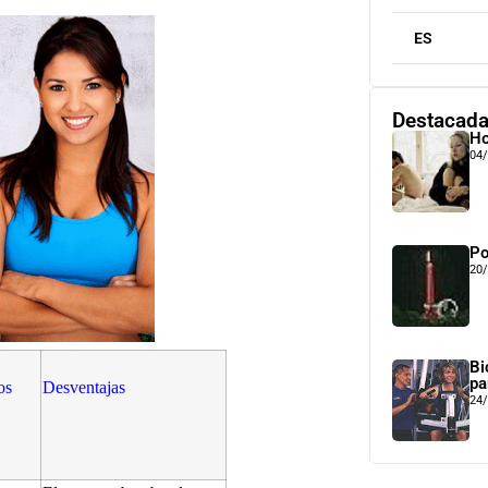
ES
Destacad
Ho
04
Po
20
Bi
pa
os
Desventajas
24