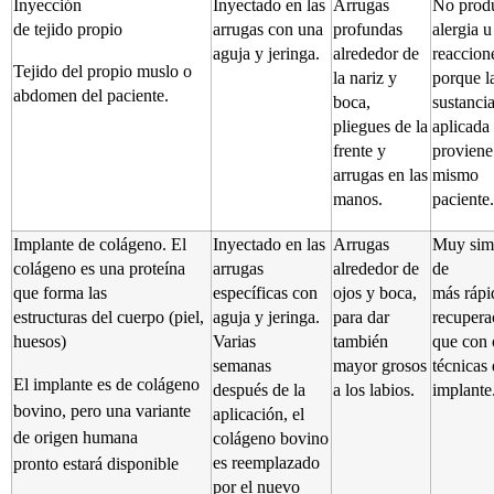
Inyección
Inyectado en las
Arrugas
No prod
de tejido propio
arrugas con una
profundas
alergia u
aguja y jeringa.
alrededor de
reaccion
Tejido del propio muslo o
la nariz y
porque l
abdomen del paciente.
boca,
sustanci
pliegues de la
aplicada
frente y
proviene
arrugas en las
mismo
manos.
paciente.
Implante de colágeno. El
Inyectado en las
Arrugas
Muy sim
colágeno es una proteína
arrugas
alrededor de
de
que forma las
específicas con
ojos y boca,
más rápi
estructuras del cuerpo (piel,
aguja y jeringa.
para dar
recupera
huesos)
Varias
también
que con 
semanas
mayor grosos
técnicas
El implante es de colágeno
después de la
a los labios.
implante
bovino, pero una variante
aplicación, el
de origen humana
colágeno bovino
es reemplazado
pronto estará disponible
por el nuevo