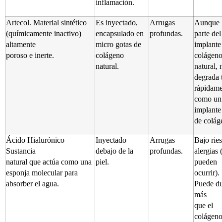
inflamación.
Artecol. Material sintético
Es inyectado,
Arrugas
Aunque
(químicamente inactivo)
encapsulado en
profundas.
parte del
altamente
micro gotas de
implante
poroso e inerte.
colágeno
colágen
natural.
natural, 
degrada 
rápidame
como un
implante 
de colág
Ácido Hialurónico
Inyectado
Arrugas
Bajo rie
Sustancia
debajo de la
profundas.
alergias 
natural que actúa como una
piel.
pueden
esponja molecular para
ocurrir).
absorber el agua.
Puede du
más
que el
colágen