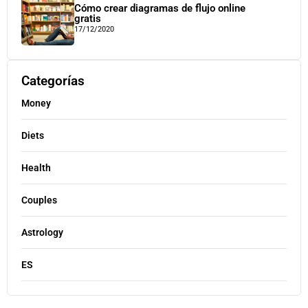
Cómo crear diagramas de flujo online
gratis
17/12/2020
Categorías
Money
Diets
Health
Couples
Astrology
ES