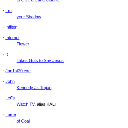
to Give a Cat a Colonic
·
I´m
your Shadow
·
Infilter
·
Internet
Flower
·
It
Takes Guts to Say Jesus
·
Jan1st20.exe
·
John
Kennedy Jr. Trojan
·
Let”s
Watch TV
, alias KALI
·
Lump
of Coal