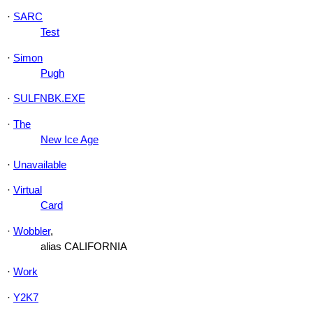
·
SARC
Test
·
Simon
Pugh
·
SULFNBK.EXE
·
The
New Ice Age
·
Unavailable
·
Virtual
Card
·
Wobbler
,
alias CALIFORNIA
·
Work
·
Y2K7