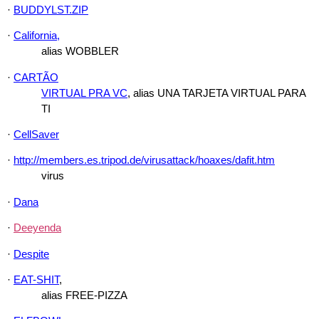
·
BUDDYLST.ZIP
·
California,
alias WOBBLER
·
CARTÃO
VIRTUAL PRA VC
, alias UNA TARJETA VIRTUAL PARA
TI
·
CellSaver
·
http://members.es.tripod.de/virusattack/hoaxes/dafit.htm
virus
·
Dana
·
Deeyenda
·
Despite
·
EAT-SHIT
,
alias FREE-PIZZA