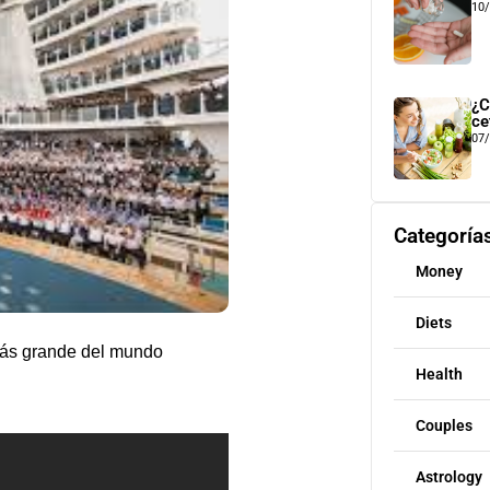
10
¿C
ce
07
Categoría
Money
Diets
más grande del mundo
Health
Couples
Astrology