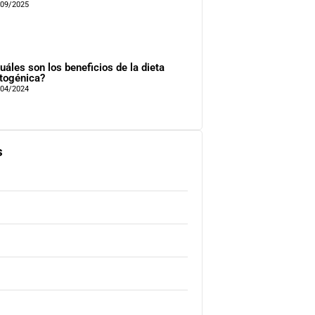
/09/2025
uáles son los beneficios de la dieta
togénica?
/04/2024
s