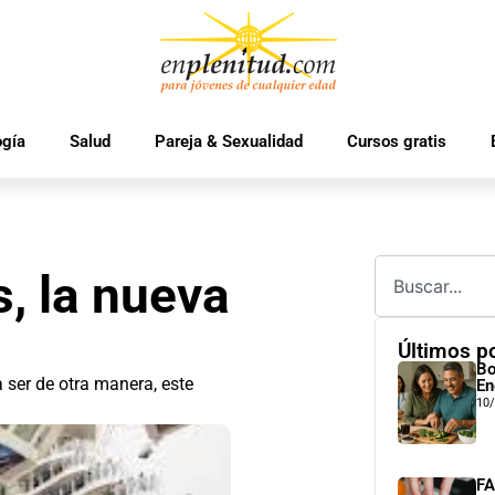
ogía
Salud
Pareja & Sexualidad
Cursos gratis
, la nueva
Últimos p
Bo
ser de otra manera, este
En
10
FA