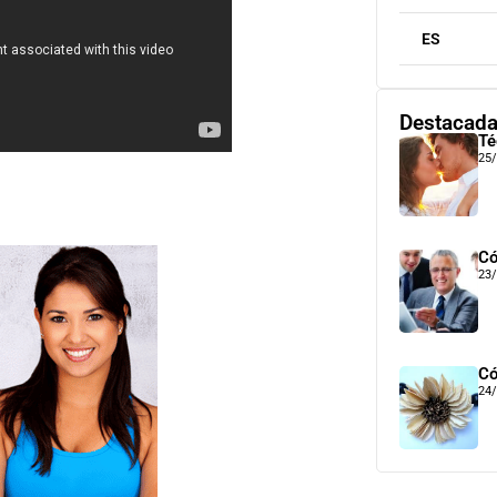
ES
Destacad
Té
25
Có
23
Có
24